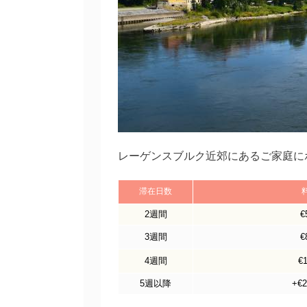
レーゲンスブルク近郊にあるご家庭に
滞在日数
2週間
€
3週間
€
4週間
€
5週以降
+€