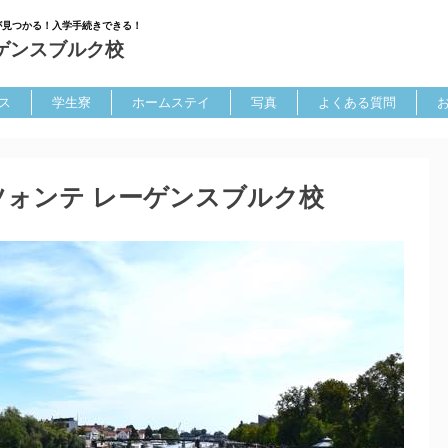
が見つかる！入学手続きできる！
ゲンスブルク校
ス
学生寮
ホームステイ
写真
よくある質問
ォンテ レーゲンスブルク校